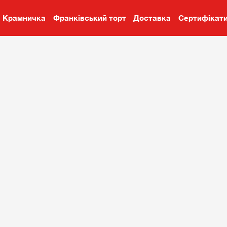
Крамничка
Франківський торт
Доставка
Сертифікат
и
Крамничка
Франківський торт
Доставка
Сертифіка